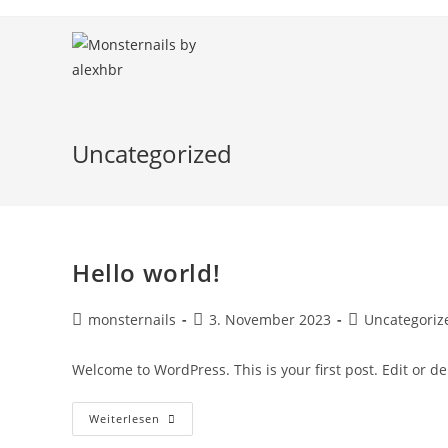
Zum
Inhalt
springen
Uncategorized
Hello world!
Beitrags-
Beitrag
Beitrags-
monsternails
3. November 2023
Uncategoriz
Autor:
veröffentlicht:
Kategorie:
Welcome to WordPress. This is your first post. Edit or dele
Hello
Weiterlesen
World!