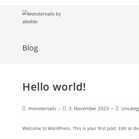
Zum
Inhalt
springen
Blog
Hello world!
Beitrags-
Beitrag
Beitrags-
monsternails
3. November 2023
Uncateg
Autor:
veröffentlicht:
Kategorie:
Welcome to WordPress. This is your first post. Edit or dele